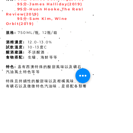
95分-James Halliday(2019)
95分-Huon Hooke,The Real
Review(2019)
95分-Sam Kim, Wine
Orbit(2019)
規格:
750ML/瓶, 12瓶/箱
酒精濃度:
12.0-13.0%
試飲溫度:
10-13度C
醒酒建議:
不須醒酒
食物搭配:
生蠔、海鮮等等
特色:
具有西澳特殊的酸甜風味以及礦石、
汽油風土特色等等
特殊且持續性的酸甜味以及柑橘風味、並帶
有礦石以及微微特色汽油味，是搭配各類餐
後甜點或下午茶的最佳夥伴、適合搭配生
蠔、海鮮等等
年分:
2017年(低庫存)
2019年
批發價:
歡迎來訊詢問，團購另有優惠