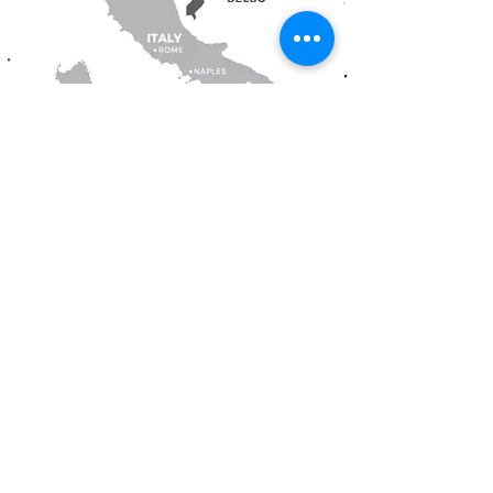
意大利製造和進口
皮埃蒙特
被稱為意大利王國，該地區以其受法國影響的精緻美
食和葡萄酒而聞名。
阿斯蒂
意大利皮埃蒙特的首都。Moscato d'Asti 的誕生地。
聖斯特凡諾貝爾博
起源於中世紀的小鎮。所有 Stella Rosa 葡萄酒的發
源地
。