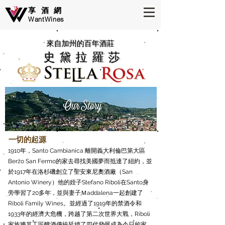
享酒網
WantWines
​來自加州的百年酒莊
史黛拉羅莎
一切的起源
1910年，Santo Cambianica 離開義大利倫巴第大區
Berzo San Fermo的家去尋找美國夢而抵達了紐約，並
於1917年在洛杉磯創立了聖安東尼奧酒廠（San
Antonio Winery）他的姪子Stefano Riboli在Santo身
旁學習了20多年，並與妻子Ｍaddalena一起創建了
Riboli Family Wines。並經過了1919年的禁酒令和
1933年的經濟大危機，跨越了第二次世界大戰，Riboli
家族將其工匠釀酒傳統延續了四代發展成為今日的家