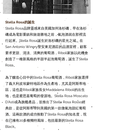
​Stella Rosa的誕生
Stella Rosa品牌靈感來自美國加州洛杉磯，早在洛杉
磯成為電影重鎮和旅遊勝地之前，氣泡酒就在那裡流
行起來。Stella Rosa誕生於洛杉磯的星光之城。在
San Antonio Winery聖安東尼酒莊的品酒室裡，顧客
要求更甜、清淡、清爽的葡萄酒，Riboli家族以此機會
創造了一種新風格的半甜半起泡葡萄酒，誕生了Stella
Rosa。
為了釀造心目中的Stella Rosa葡萄酒，Riboli家族選擇
了義大利皮埃蒙特地區作為生產地，尤其是阿斯蒂地
區，這也是Riboli家族長女Maddalena Riboli的出生
地，也是蜜思嘉葡萄的發源地。Stella Rosa Moscato
D'Asti成為旗艦產品，並推出了Stella Rosa Rosso經
典款，是從阿斯蒂帶到美國的第一款微氣泡甜紅葡萄
酒。這兩款酒的成功推動了Stella Rosa的知名度，現
在已擁有20多種獨特風味，包括最新的Stella Rosa
Black。