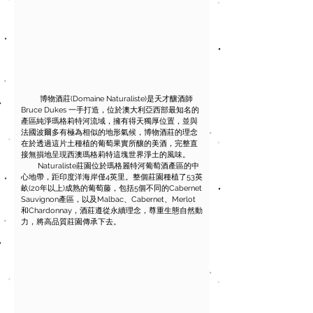
博物酒莊(Domaine Naturaliste)是天才釀酒師
Bruce Dukes 一手打造，位於澳大利亞西部最知名的
產區純淨瑪格莉特河流域，擁有得天獨厚位置，並與
法國波爾多有極為相似的地形氣候，博物酒莊的理念
在於透過這片土種植的葡萄果實所釀的美酒，完整直
接無損地呈現西澳瑪格莉特這塊世界淨土的風味。
Naturaliste莊園位於瑪格麗特河葡萄酒產區的中
心地帶，距印度洋海岸僅4英里。整個莊園種植了53英
畝(20年以上)成熟的葡萄藤，包括5個不同的Cabernet
Sauvignon產區，以及Malbac、Cabernet、Merlot
和Chardonnay，酒莊遵從永續理念，尊重生態自然動
力，將高品質莊園傳承下去。