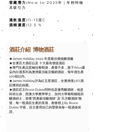
窖藏潛力:
Now to 2025年｜年輕時極
具吸引力
適飲溫度:
11-13度C
酒精濃度:
12.5 %​
酒莊介紹 博物酒莊
★James Halliday 2020 年度最佳價值釀酒廠
★全澳百大酒莊以及 十大最有價值酒莊
★專門生產品質極佳葡萄酒，產量不多，旗下Artus夏
朵內白酒系列為澳洲最頂級且暢銷酒款，每年僅生產
100箱以內。
★James Halliday評為紅五星酒莊，全澳洲僅3.6%酒
莊獲得此殊榮。
★酒莊莊主Bruce Dukes同時也是優秀釀酒師，他是
科班出身，西澳大學農學學士，加州大學葡萄種植與
釀酒碩士，曾獲”西澳最佳釀酒師” 及”天才釀酒師”稱
號，每一瓶酒莊生產的美酒，都會標上By Bruce
Dukes 字樣，莊主要用自己的聲譽為每一瓶酒做保
證。