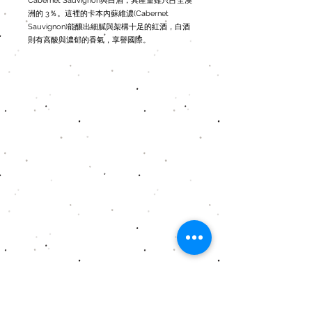
Cabernet Sauvignon與白酒，其產量雖只占全澳
洲的 3％。這裡的卡本內蘇維濃(Cabernet
Sauvignon)能釀出細膩與架構十足的紅酒，白酒
則有高酸與濃郁的香氣，享譽國際。