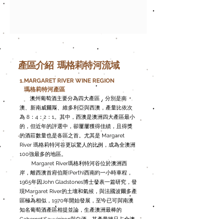
產區介紹 瑪格莉特河流域
1.MARGARET RIVER WINE REGION
瑪格莉特河產區
​
澳州葡萄酒主要分為四大產區，分別是南
澳、新南威爾斯、維多利亞與西澳，產量比依次
為 8：4：2：1。其中，西澳是澳洲四大產區最小
的，但近年的評選中，卻屢屢獲得佳績，且得獎
的酒莊數量也是各區之首。尤其是 Margaret
River 瑪格莉特河谷更以驚人的比例，成為全澳洲
100強最多的地區。
Margaret River瑪格利特河谷位於澳洲西
岸，離西澳首府伯斯(Perth)西南約一小時車程，
1965年因John Gladstones博士發表一篇研究，發
現Margaret River的土壤和氣候，與法國波爾多產
區極為相似，1970年開始發展，至今已可與南澳
知名葡萄酒產區相提並論，生產澳洲最棒的