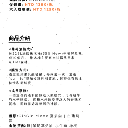
促銷價:
NTD 1380/瓶
​六入成箱價:
NTD 1250/瓶
​商品介紹
​<葡萄酒熟成>
於228L法國橡木桶(35% New)中發酵及熟
成10個月。 橡木桶主要來自法國孚日和
Allier森林。
<釀造方式>
適度地蘋果乳酸發酵，每兩週一次，通過
“sur lie”增加複雜性和質地，同時保有原本
特性和新鮮度。
<成長季節>
一個漫長而溫和的釀造天氣模式，比長期平
均水平略低。 這種水果散發著迷人的香味和
質地，同時保持著華麗的神韻。
種類:
GinGin clone 夏多內 | 白葡萄
酒
食物搭配:
雞|鼠尾草奶油|小牛肉|橄欖