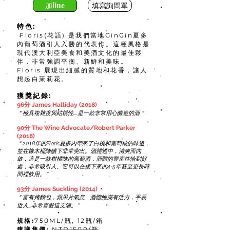
加line
填寫詢問單
特色:
Floris(花語) 是我們當地GinGin夏多
內葡萄酒引人入勝的代表作。這種風格是
現代澳大利亞美食和美酒文化的最佳夥
伴，非常強調平衡、新鮮和美味。
Floris 展現出細膩的質地和花香，讓人
想起白茉莉花。
獲獎紀錄
:
96分 James Halliday (2018)
＂極具複雜度與結構性....是一款非常用心釀造的酒＂
90分 The Wine Advocate/Robert Parker
(2018)
＂2018年的Floris夏多內帶來了白桃和葡萄柚的味道，
並在橡木桶陳釀下非常突出。酒體適中，清爽而內
斂，這是一款柑橘味的葡萄酒，酒體的豐富性恰到好
處，非常吸引人。它可以在接下來的4-5年甚至更長時
間裡飲用。 ”
93分 James Suckling (2014)
＂富有烤麵包，蘋果片氣息.....酒體飽滿有活力，平易
。"
近人...非常喜愛這支酒
規格:
750ML/瓶, 12瓶/箱
​建議售價:
NTD1500/瓶