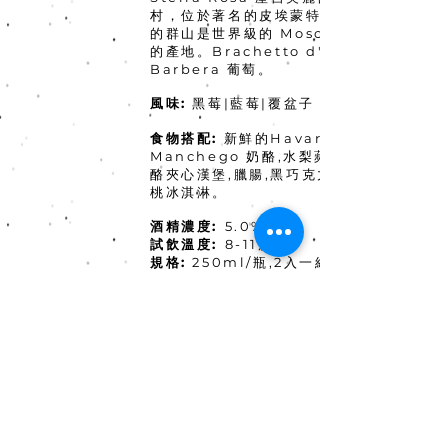
村，位於著名的皮埃蒙特釀酒區。周圍
的群山是世界級的 Moscato d' Asti
的產地。Brachetto d'Acqui 和
Barbera 葡萄。
風味:
黑莓|藍莓|覆盆子
食物搭配:
新鮮的Havarti和
Manchego 奶酪,水梨蘋果切丁,藍紋奶
酪夾心漢堡,臘腸,黑巧克力蛋奶酥,黑胡
桃冰淇淋。
酒精濃度:
5.0%
試飲溫度:
8-11度C
規格:
250ml/瓶,2入一組,一箱12組(24
瓶)
​​建議售價
:
$660
批發價:
歡迎來訊詢問，團購另有優惠
填寫詢問單