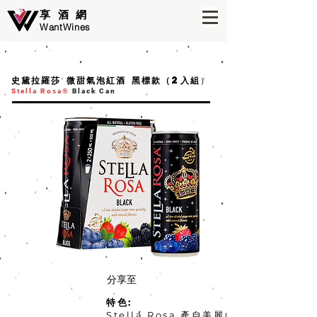
享酒網
WantWines
史黛拉羅莎 微甜氣泡紅酒 黑標款
（2
入組
）
Stella Rosa®
Black Can
分享至
特色:
Stella Rosa 產自美麗的意大利北部鄉